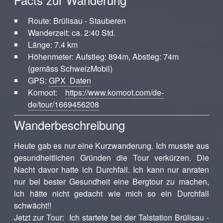
Route: Brülisau - Stauberen
Wanderzeit: ca. 2:40 Std.
Länge: 7.4 km
Höhenmeter: Aufstieg: 894m, Abstieg: 74m
(gemäss SchweizMobil)
GPS:
GPX Daten
Komoot:
https://www.komoot.com/de-
de/tour/1669456208
Wanderbeschreibung
Heute gab es nur eine Kurzwanderung. Ich musste aus
gesundheitlichen Gründen die Tour verkürzen. Die
Nacht davor hatte ich Durchfall. Ich kann nur anraten
nur bei bester Gesundheit eine Bergtour zu machen,
ich hätte nicht gedacht wie mich so ein Durchfall
schwächt!!
Jetzt zur Tour: Ich startete bei der Talstation Brülisau -