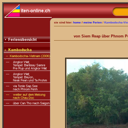
sie sind hier:
home
/
meine Ferien
/
Kambodscha-Vi
von Siem Reap über Phnom Pen