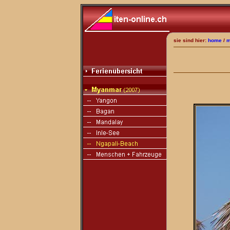
sie sind hier:
home
/
m