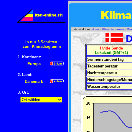
sie sind hier:
Home
/
Klimadiagramme
/
Eu
D
In nur 3 Schritten
zum Klimadiagramm
Hvide Sande
Lokalzeit (GMT+1)
1. Kontinent:
Sonnenstunden/Tag
Europa
Tagestemperatur
Nachttemperatur
2. Land:
Niederschlagstage
/Mona
Dänemark
Wassertemperatur
3. Ort: