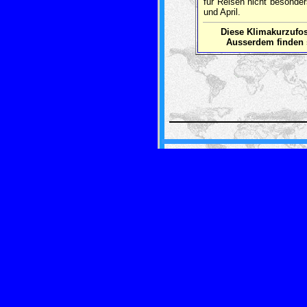
für Reisen nicht besonde
und April.
Diese Klimakurzuf
Ausserdem finden 