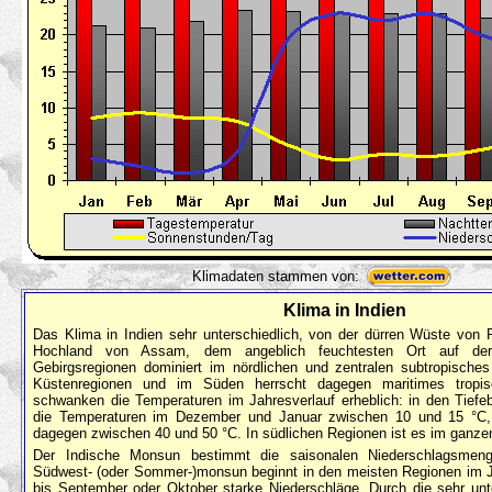
Klimadaten stammen von:
Klima in Indien
Das Klima in Indien sehr unterschiedlich, von der dürren Wüste von
Hochland von Assam, dem angeblich feuchtesten Ort auf der
Gebirgsregionen dominiert im nördlichen und zentralen subtropisches
Küstenregionen und im Süden herrscht dagegen maritimes tropi
schwanken die Temperaturen im Jahresverlauf erheblich: in den Tief
die Temperaturen im Dezember und Januar zwischen 10 und 15 °C, 
dagegen zwischen 40 und 50 °C. In südlichen Regionen ist es im ganzen
Der Indische Monsun bestimmt die saisonalen Niederschlagsmeng
Südwest- (oder Sommer-)monsun beginnt in den meisten Regionen im Ju
bis September oder Oktober starke Niederschläge. Durch die sehr unt