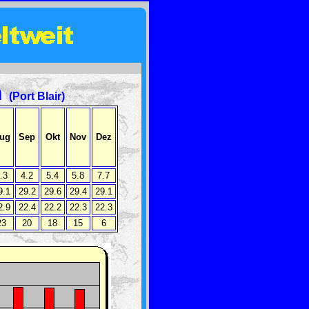
n
(Port Blair)
ug
Sep
Okt
Nov
Dez
.3
4.2
5.4
5.8
7.7
9.1
29.2
29.6
29.4
29.1
2.9
22.4
22.2
22.3
22.3
23
20
18
15
6