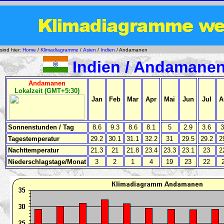
 sind hier:
Home
/
Klimadiagramme
/
Asien
/
Indien
/ Andamanen
Indien / Andamane
Andamanen
Lokalzeit (GMT+5:30)
Jan
Feb
Mar
Apr
Mai
Jun
Jul
A
Sonnenstunden / Tag
8.6
9.3
8.6
8.1
5
2.9
3.6
3
Tagestemperatur
29.2
30.1
31.1
32.2
31
29.5
29.2
2
Nachttemperatur
21.3
21
21.8
23.4
23.3
23.1
23
2
Niederschlagstage/Monat
3
2
1
4
19
23
22