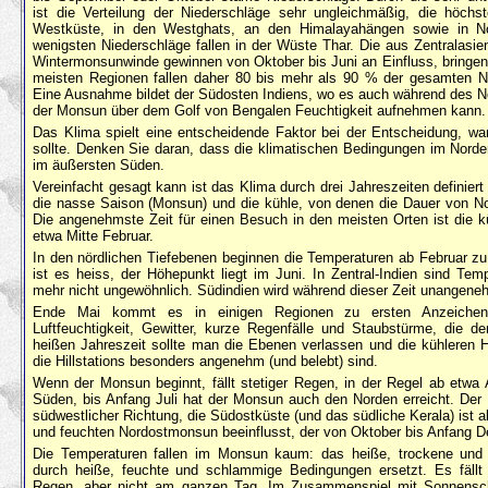
ist die Verteilung der Niederschläge sehr ungleichmäßig, die höch
Westküste, in den Westghats, an den Himalayahängen sowie in Nord
wenigsten Niederschläge fallen in der Wüste Thar. Die aus Zentralasi
Wintermonsunwinde gewinnen von Oktober bis Juni an Einfluss, bringe
meisten Regionen fallen daher 80 bis mehr als 90 % der gesamten 
Eine Ausnahme bildet der Südosten Indiens, wo es auch während des 
der Monsun über dem Golf von Bengalen Feuchtigkeit aufnehmen kann.
Das Klima spielt eine entscheidende Faktor bei der Entscheidung, w
sollte. Denken Sie daran, dass die klimatischen Bedingungen im Norden
im äußersten Süden.
Vereinfacht gesagt kann ist das Klima durch drei Jahreszeiten definiert
die nasse Saison (Monsun) und die kühle, von denen die Dauer von No
Die angenehmste Zeit für einen Besuch in den meisten Orten ist die k
etwa Mitte Februar.
In den nördlichen Tiefebenen beginnen die Temperaturen ab Februar zu 
ist es heiss, der Höhepunkt liegt im Juni. In Zentral-Indien sind Te
mehr nicht ungewöhnlich. Südindien wird während dieser Zeit unangene
Ende Mai kommt es in einigen Regionen zu ersten Anzeich
Luftfeuchtigkeit, Gewitter, kurze Regenfälle und Staubstürme, die d
heißen Jahreszeit sollte man die Ebenen verlassen und die kühleren 
die Hillstations besonders angenehm (und belebt) sind.
Wenn der Monsun beginnt, fällt stetiger Regen, in der Regel ab etwa
Süden, bis Anfang Juli hat der Monsun auch den Norden erreicht. D
südwestlicher Richtung, die Südostküste (und das südliche Kerala) ist a
und feuchten Nordostmonsun beeinflusst, der von Oktober bis Anfang D
Die Temperaturen fallen im Monsun kaum: das heiße, trockene und 
durch heiße, feuchte und schlammige Bedingungen ersetzt. Es fällt
Regen, aber nicht am ganzen Tag. Im Zusammenspiel mit Sonnensche