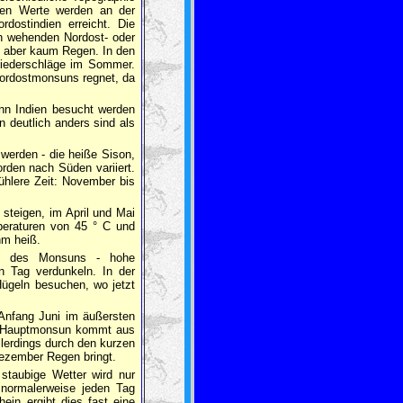
sten Werte werden an der
ostindien erreicht. Die
en wehenden Nordost- oder
n aber kaum Regen. In den
Niederschläge im Sommer.
Nordostmonsuns regnet, da
ann Indien besucht werden
 deutlich anders sind als
 werden - die heiße Sison,
rden nach Süden variiert.
ühlere Zeit: November bis
steigen, im April und Mai
mperaturen von 45 ° C und
hm heiß.
en des Monsuns - hohe
en Tag verdunkeln. In der
Hügeln besuchen, wo jetzt
 Anfang Juni im äußersten
er Hauptmonsun kommt aus
llerdings durch den kurzen
ezember Regen bringt.
staubige Wetter wird nur
 normalerweise jeden Tag
in ergibt dies fast eine