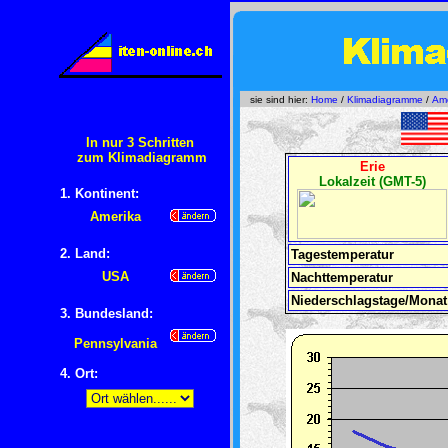
sie sind hier:
Home
/
Klimadiagramme
/
Ame
In nur 3 Schritten
zum Klimadiagramm
Erie
Lokalzeit (GMT-5)
1. Kontinent:
Amerika
2. Land:
Tagestemperatur
USA
Nachttemperatur
Niederschlagstage/Monat
3. Bundesland:
Pennsylvania
4
. Ort: