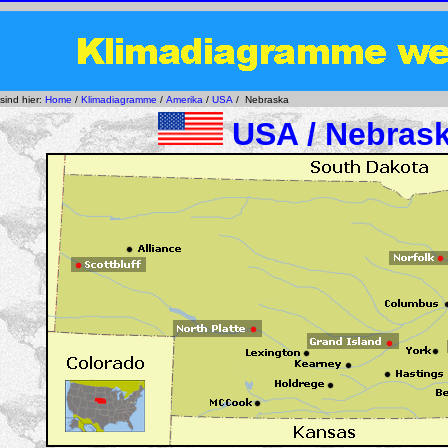
 sind hier:
Home
/
Klimadiagramme
/
Amerika
/
USA
/ Nebraska
USA /
Nebras