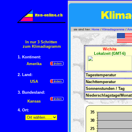
sie sind hier:
Home
/
Klimadiagramme
/
Ame
In nur 3 Schritten
zum Klimadiagramm
Wichita
Lokalzeit (GMT-6)
1. Kontinent:
Amerika
2. Land:
Tagestemperatur
USA
Nachttemperatur
Sonnenstunden / Tag
3. Bundesland:
Niederschlagstage/Monat
Kansas
4
. Ort: