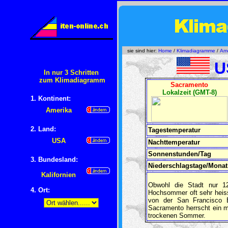
sie sind hier:
Home
/
Klimadiagramme
/
Ame
U
In nur 3 Schritten
zum Klimadiagramm
Sacramento
Lokalzeit (GMT-8)
1. Kontinent:
Amerika
2. Land:
Tagestemperatur
USA
Nachttemperatur
Sonnenstunden/Tag
3. Bundesland:
Niederschlagstage/Monat
Kalifornien
Obwohl die Stadt nur 12
4
. Ort:
Hochsommer oft sehr heiss.
von der San Francisco B
Sacramento herrscht ein 
trockenen Sommer.