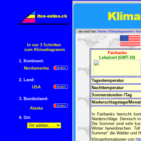
sie sind hier:
Home
/
Klimadiagramme
/
Ame
In nur 3 Schritten
zum Klimadiagramm
Fairbanks
Lokalzeit (GMT-10)
1. Kontinent:
Nordamerika
2. Land:
Tagestemperatur
USA
Nachttemperatur
Sonnenstunden /Tag
3. Bundesland:
Niederschlagstage/Monat
Alaska
In Fairbanks herrscht kon
4
. Ort:
Niederschläge. Dennoch m
Die Sommer sind sehr kur
Winter hereinbrechen. Tol
Summer" die Wälder und Hüg
Klimainformationen von
ht