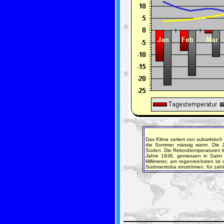
Das Klima variiert von subarktisc
die Sommer mässig warm. Die J
Süden. Die Rekordtemperaturen l
Jahre 1936, gemessen in Saint 
Millimeter; am regenreichsten 
Südmanitoba einströmen, für zahlr