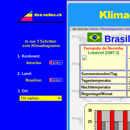
sie sind hier:
Home
/
Klimadiagramme
/
Ame
Brasil
In nur 3 Schritten
zum Klimadiagramm
Fernando de Noronha
Lokalzeit (GMT-3)
1. Kontinent:
Amerika
2. Land:
Sonnenstunden/Tag
Brasilien
Tagestemperatur
Nachttemperatur
3. Ort:
Regentage/Monat