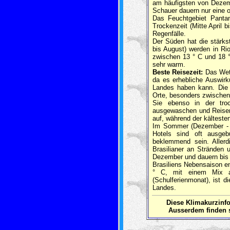
am häufigsten von Dezembe
Schauer dauern nur eine 
Das Feuchtgebiet Pantan
Trockenzeit (Mitte April 
Regenfälle.
Der Süden hat die stärk
bis August) werden in Ri
zwischen 13 ° C und 18 ° 
sehr warm.
Beste Reisezeit:
Das Wett
da es erhebliche Auswirk
Landes haben kann. Die A
Orte, besonders zwischen 
Sie ebenso in der troc
ausgewaschen und Reisen 
auf, während der kälteste
Im Sommer (Dezember - Fe
Hotels sind oft ausgeb
beklemmend sein. Allerd
Brasilianer an Stränden u
Dezember und dauern bis 
Brasiliens Nebensaison e
° C, mit einem Mix a
(Schulferienmonat), ist d
Landes.
Diese Klimakurzin
Ausserdem finden s