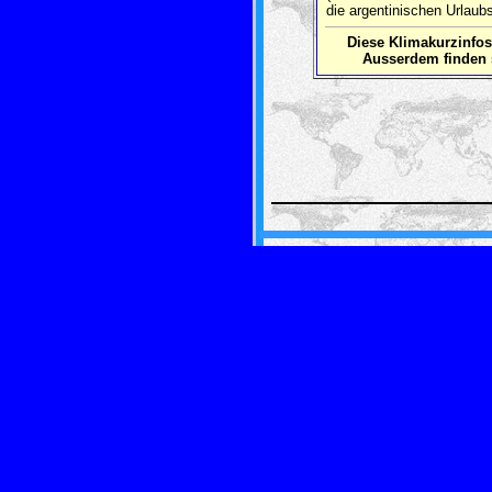
die argentinischen Urlaub
Diese Klimakurzinf
Ausserdem finden 