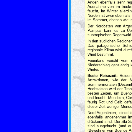
Anden ebenfalls sehr re
Ausnahme von im trocke
feucht, im Winter allerd
Norden ist zwar ebenfalls 
im Sommer, ebenso wie im
Der Nordosten von Argen
Pampas kann es zu Übe
subtropischen Regenwald i
In den südlichen Regionen
Das patagonische Schic
regionale Klima wird dur
Wind bestimmt.
Feuerland weicht vom s
Niederschlag ganzjährig
Winter.
Beste Reisezeit:
Reisen
Attraktionen, wie der
Sommermonaten (Dezember 
Hochsaison wird der Trans
besten Zeiten, um Bueno
und feucht. Mendoza, Córd
feurig Rot und Gelb gef
dieser Zeit weniger Men
Nord-Argentinien, einsch
ebenfalls angenehmer im
drückend sind. Die Ski-Sa
sind ausgebucht (und auc
(Bewohner von Buenos Air