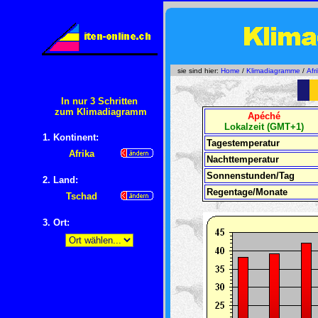
sie sind hier:
Home
/
Klimadiagramme
/
Afr
In nur 3 Schritten
zum Klimadiagramm
Apéché
Lokalzeit (GMT+1)
1. Kontinent:
Tagestemperatur
Afrika
Nachttemperatur
Sonnenstunden/Tag
2. Land:
Regentage/Monate
Tschad
3. Ort: