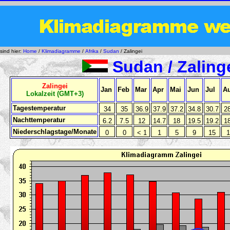
 sind hier:
Home
/
Klimadiagramme
/
Afrika
/
Sudan
/ Zalingei
Sudan / Zaling
Zalingei
Jan
Feb
Mar
Apr
Mai
Jun
Jul
A
Lokalzeit (GMT+3)
Tagestemperatur
34
35
36.9
37.9
37.2
34.8
30.7
28
Nachttemperatur
6.2
7.5
12
14.7
18
19.5
19.2
18
Niederschlagstage/Monate
0
0
< 1
1
5
9
15
1