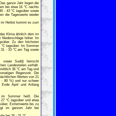
Das ganze Jahr liegen die
gen bei etwa 16 °C nachts
40 - 43 °C tagsüber sowie
en die Tageswerte wieder
d im Herbst kommt es zum
 das Klima ähnlich dem im
e Niederschläge höher. Im
gsüber. Zu den höchsten
0 °C tagsüber. Im Sommer
n 31 - 33 °C am Tag sowie
 sowie Sudd) herrscht
hen Landesteilen verhält.
hnittlich 36 °C am Tag und
natigen Regenzeit. Die
 nächtlichen Werten von 21
70 - 80 %) und nur schwer
en Ende April und Anfang
im Sommer heiß. Die
- 27 °C tagsüber und etwa
süber, Extremwerte bis zu
egt im ganzen Jahr bei
hr bei 25 - 31 °C.