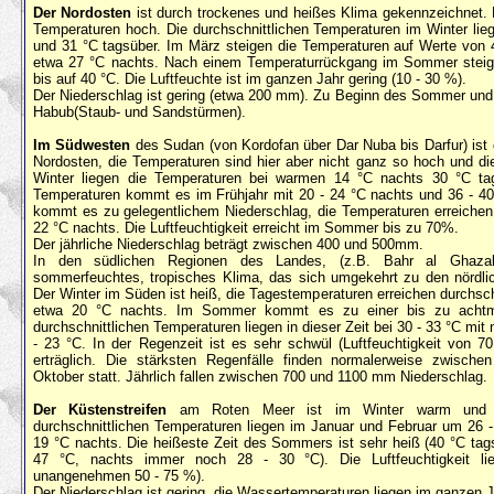
Der Nordosten
ist durch trockenes und heißes Klima gekennzeichnet. 
Temperaturen hoch. Die durchschnittlichen Temperaturen im Winter lie
und 31 °C tagsüber. Im März steigen die Temperaturen auf Werte von 
etwa 27 °C nachts. Nach einem Temperaturrückgang im Sommer steig
bis auf 40 °C. Die Luftfeuchte ist im ganzen Jahr gering (10 - 30 %).
Der Niederschlag ist gering (etwa 200 mm). Zu Beginn des Sommer un
Habub(Staub- und Sandstürmen).
Im Südwesten
des Sudan (von Kordofan über Dar Nuba bis Darfur) ist
Nordosten, die Temperaturen sind hier aber nicht ganz so hoch und di
Winter liegen die Temperaturen bei warmen 14 °C nachts 30 °C ta
Temperaturen kommt es im Frühjahr mit 20 - 24 °C nachts und 36 - 4
kommt es zu gelegentlichem Niederschlag, die Temperaturen erreiche
22 °C nachts. Die Luftfeuchtigkeit erreicht im Sommer bis zu 70%.
Der jährliche Niederschlag beträgt zwischen 400 und 500mm.
In den südlichen Regionen des Landes, (z.B. Bahr al Ghazal
sommerfeuchtes, tropisches Klima, das sich umgekehrt zu den nördlic
Der Winter im Süden ist heiß, die Tagestemperaturen erreichen durchsc
etwa 20 °C nachts. Im Sommer kommt es zu einer bis zu achtmo
durchschnittlichen Temperaturen liegen in dieser Zeit bei 30 - 33 °C mit
- 23 °C. In der Regenzeit ist es sehr schwül (Luftfeuchtigkeit von 
erträglich. Die stärksten Regenfälle finden normalerweise zwisch
Oktober statt. Jährlich fallen zwischen 700 und 1100 mm Niederschlag.
Der Küstenstreifen
am Roten Meer ist im Winter warm und 
durchschnittlichen Temperaturen liegen im Januar und Februar um 26 
19 °C nachts. Die heißeste Zeit des Sommers ist sehr heiß (40 °C tag
47 °C, nachts immer noch 28 - 30 °C). Die Luftfeuchtigkeit li
unangenehmen 50 - 75 %).
Der Niederschlag ist gering, die Wassertemperaturen liegen im ganzen Ja