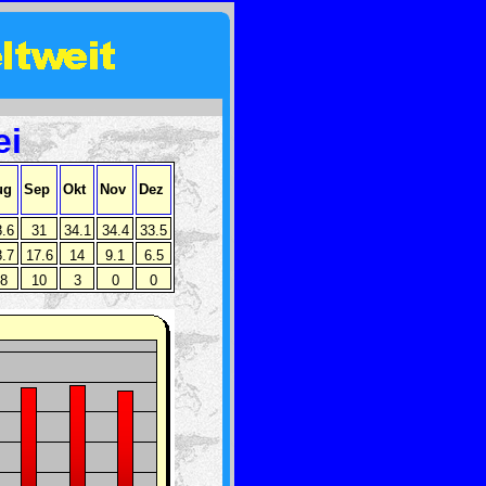
ei
ug
Sep
Okt
Nov
Dez
.6
31
34.1
34.4
33.5
.7
17.6
14
9.1
6.5
8
10
3
0
0