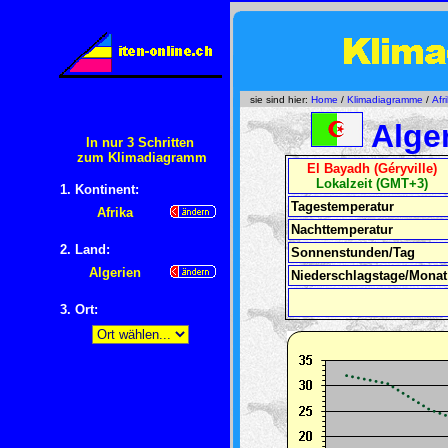
sie sind hier:
Home
/
Klimadiagramme
/
Afr
Alger
In nur 3 Schritten
zum Klimadiagramm
El Bayadh (Géryville)
Lokalzeit (GMT+3)
1. Kontinent:
Tagestemperatur
Afrika
Nachttemperatur
2. Land:
Sonnenstunden/Tag
Algerien
Niederschlagstage/Monat
3. Ort: