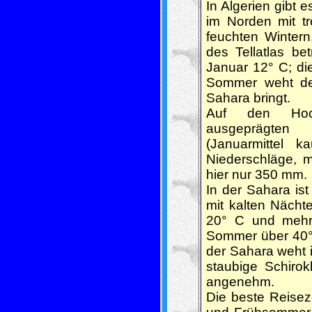
In Algerien gibt
im Norden mit t
feuchten Winter
des Tellatlas be
Januar 12° C; di
Sommer weht de
Sahara bringt.
Auf den Hochp
ausgeprägten
(Januarmittel 
Niederschläge, m
hier nur 350 mm.
In der Sahara is
mit kalten Näch
20° C und mehr
Sommer über 40° 
der Sahara weht 
staubige Schiro
angenehm.
Die beste Reisez