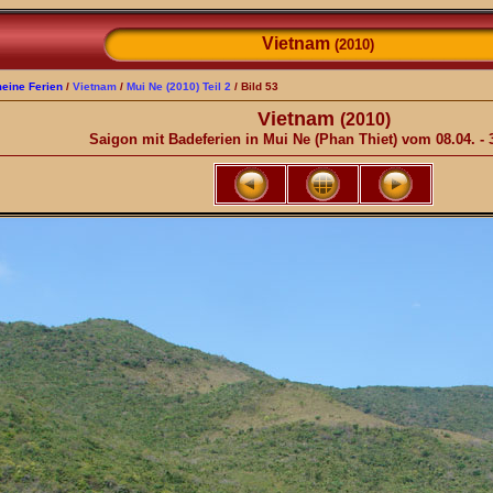
Vietnam
(2010)
eine Ferien
/
Vietnam
/
Mui Ne (2010) Teil 2
/ Bild 53
Vietnam
(2010)
Saigon mit Badeferien in Mui Ne (Phan Thiet) vom 08.04. - 