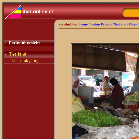
sie sind hier:
home
/
meine Ferien
/
Thailand
/
Khao 