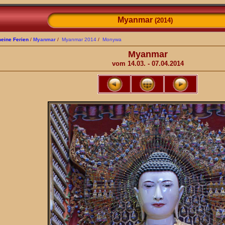
Myanmar
(2014)
eine Ferien
/
Myanmar
/
Myanmar 2014
/
Monywa
Myanmar
vom 14.03. - 07.04.2014