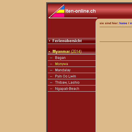
sie sind hier:
home
/
m