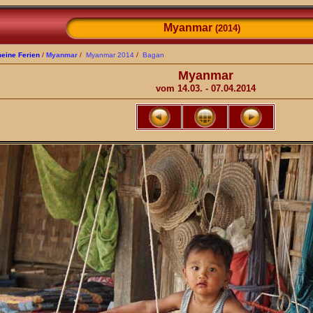
Myanmar
(2014)
eine Ferien
/
Myanmar
/
Myanmar 2014
/
Bagan
Myanmar
vom 14.03. - 07.04.2014