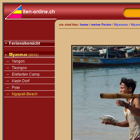
sie sind hier:
home
/
meine Ferien
/
Myanmar
/
Myan