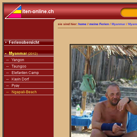
sie sind hier:
home
/
meine Ferien
/
Myanmar
/
Myan