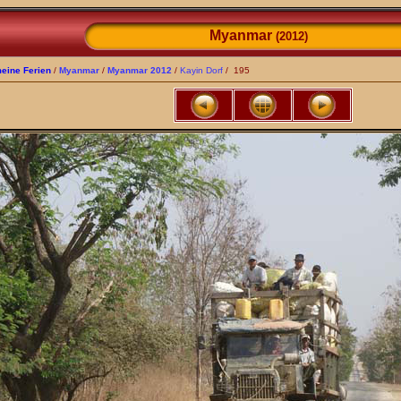
Myanmar
(2012)
eine Ferien
/
Myanmar
/
Myanmar 2012
/
Kayin Dorf
/ 195