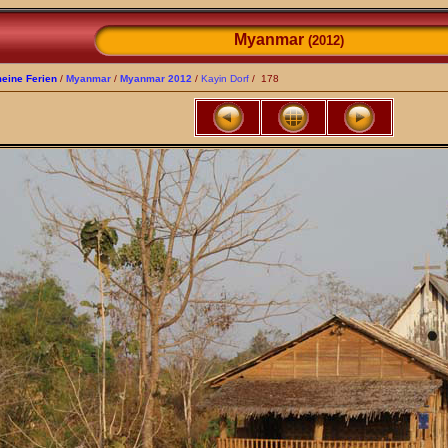
Myanmar
(2012)
eine Ferien
/
Myanmar
/
Myanmar 2012
/
Kayin Dorf
/ 178