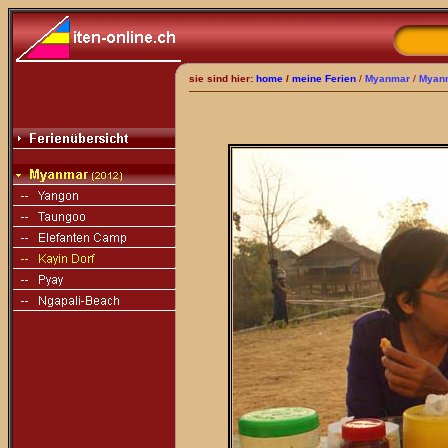
sie sind hier:
home
/
meine Ferien
/
Myanmar
/
Myan