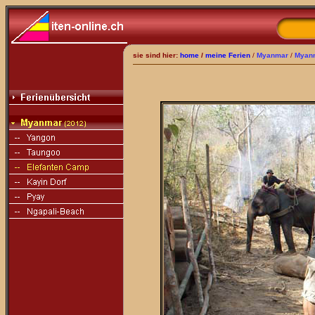
sie sind hier:
home
/
meine Ferien
/
Myanmar
/
Myan