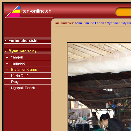
sie sind hier:
home
/
meine Ferien
/
Myanmar
/
Myan