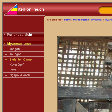
sie sind hier:
home
/
meine Ferien
/
Myanmar
/
Myan