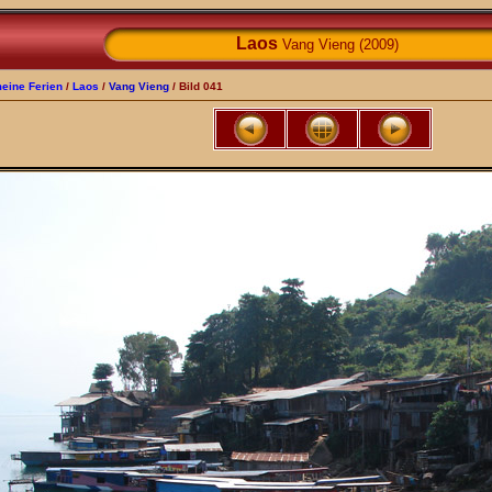
Laos
Vang Vieng (2009)
eine Ferien
/
Laos
/
Vang Vieng
/ Bild 041