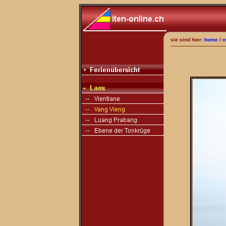
sie sind hier:
home
/
m