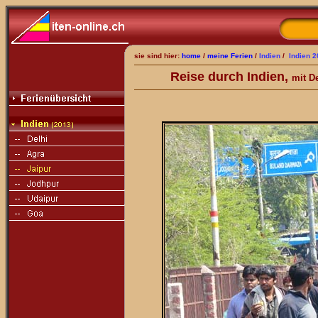
sie sind hier:
home
/
meine Ferien
/
Indien
/
Indien 
Reise durch Indien,
mit D