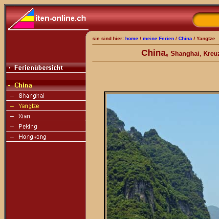
sie sind hier:
home
/
meine Ferien
/
China
/ Yangtze
China,
Shanghai, Kreu